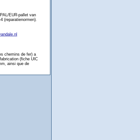
EPAL/EUR-pallet van
4 (reparatienormen).
vandale.nl
des chemins de fer) a
abrication (fiche UIC
mm, ainsi que de