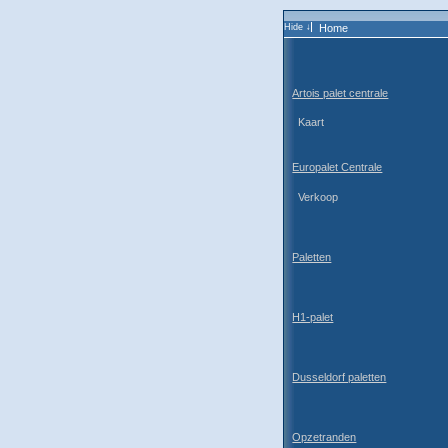
Home
Artois palet centrale
Kaart
Europalet Centrale
Verkoop
Paletten
H1-palet
Dusseldorf paletten
Opzetranden