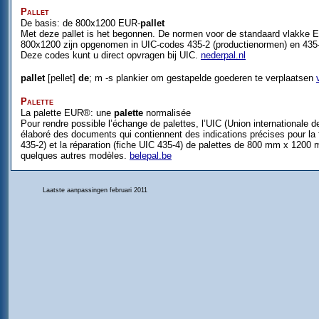
Pallet
De basis: de 800x1200 EUR-
pallet
Met deze pallet is het begonnen. De normen voor de standaard vlakke 
800x1200 zijn opgenomen in UIC-codes 435-2 (productienormen) en 435-
Deze codes kunt u direct opvragen bij UIC.
nederpal.nl
pallet
[pellet]
de
; m -s plankier om gestapelde goederen te verplaatsen
Palette
La palette EUR®: une
palette
normalisée
Pour rendre possible l’échange de palettes, l’UIC (Union internationale 
élaboré des documents qui contiennent des indications précises pour la f
435-2) et la réparation (fiche UIC 435-4) de palettes de 800 mm x 1200 
quelques autres modèles.
belepal.be
Laatste aanpassingen februari 2011