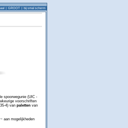
aal
GROOT
bij smal scherm
ale spoorwegunie (UIC -
wkeurige voorschriften
 435-4) van
paletten
van
le ~ aan mogelijkheden