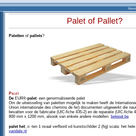
Norm
Palet of Pallet?
Paletten
of
pallets
?
Palet
De
EUR®-
palet
: een genormaliseerde palet
Om de uitwisseling van paletten mogelijk te maken heeft de Internation
Union internationale des chemins de fer) documenten uitgewerkt die nau
bevatten voor de fabricatie (UIC-fiche 435-2) en de reparatie (UIC-fiche
800 mm x 1200 mm, alsook van enkele andere modellen.
belepal.be
palet het
; o -ten 1 ovaal verfbord vd kunstschilder 2 (fig) scala: het he
vandale.nl