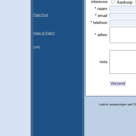
interesse:
Aankoop
* naam:
Palet Pool
* email:
* telefoon:
Palet of Pallet?
* adres:
Login
nota:
Laatste aanpassingen april 2