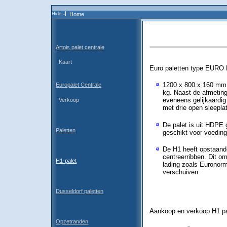
Home
Artois palet centrale
Kaart
Euro paletten type EURO
1200 x 800 x 160 mm 
Europalet Centrale
kg. Naast de afmeting
eveneens gelijkaardig
Verkoop
met drie open sleeplat
De palet is uit HDPE 
Paletten
geschikt voor voedin
De H1 heeft opstaand
centreerribben. Dit o
H1-palet
lading zoals Euronorm
verschuiven.
Dusseldorf paletten
Aankoop en verkoop H1 pa
Opzetranden